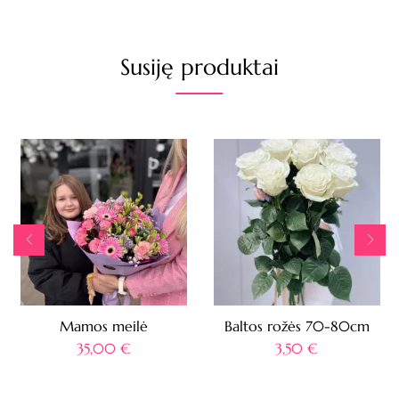
Susiję produktai
Mamos meilė
Baltos rožės 70-80cm
35,00
€
3,50
€