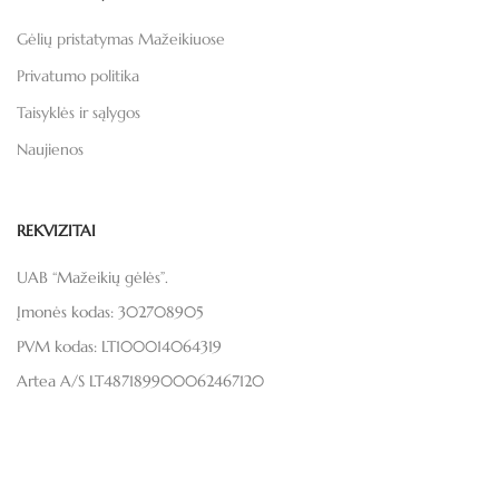
Gėlių pristatymas Mažeikiuose
Privatumo politika
Taisyklės ir sąlygos
Naujienos
REKVIZITAI
UAB “Mažeikių gėlės”.
Įmonės kodas: 302708905
PVM kodas: LT100014064319
Artea A/S LT487189900062467120