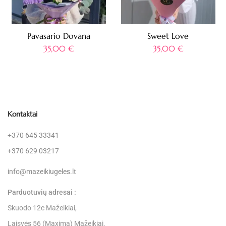
Pavasario Dovana
Sweet Love
35,00
€
35,00
€
Kontaktai
+370 645 33341
+370 629 03217
info@mazeikiugeles.lt
Parduotuvių adresai :
Skuodo 12c Mažeikiai,
Laisvės 56 (Maxima) Mažeikiai,