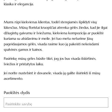
klasika ir elegancija.
Mums rūpi kiekvienas klientas, todėl stengiamės išpildyti visų
lūkesčius. Mūsų floristai kruopščiai atrenka gėlės žiedus, kad jie ilgai
džiugintų gaivumu ir šviežumu, kiekviena kompozicija ar puokštė
kuriama su atsidavimu ir meile. Jei tuo metu neturime Jūsų
pageidaujamos gėlės, visada rasime kuo ją pakeisti nekeisdami
spalvinės gamos ir kainos.
Pasirinkę mūsų gėles būsite tikri, jog jos bus visada išskirtinės,
šviežios ir pristatytos laiku.
Jei norite nustebint ir dovanele, visada ją galite išsirinkti iš mūsų
asortimento.
Puokštės dydis