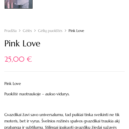
Pradžia
Gėlės
Gėlių puokštės
Pink Love
Pink Love
25,00
€
Pink Love
Puokštė nuotraukoje – aukso vidurys.
Gvazdikai žavi savo universalumu, tad puikiai tinka sveikinti ne tik
moteris, bet ir vyrus. Švelnios rožinės spalvos gvazdikai traukia akį
prabanga ir subtilumu. Stilingai įpakuoti gvazdikų žiedai sužavės