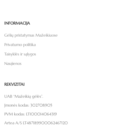
INFORMACIJA
Gėlių pristatymas Mažeikiuose
Privatumo politika
Taisyklės ir sąlygos
Naujienos
REKVIZITAI
UAB “Mažeikių gėlės”.
Įmonės kodas: 302708905
PVM kodas: LT100014064319
Artea A/S LT487189900062467120