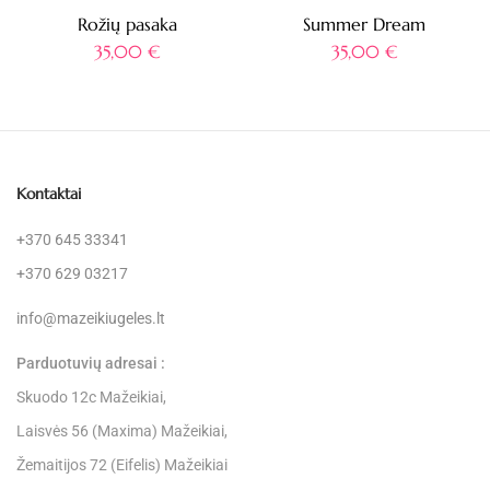
Rožių pasaka
Summer Dream
35,00
€
35,00
€
Kontaktai
+370 645 33341
+370 629 03217
info@mazeikiugeles.lt
Parduotuvių adresai :
Skuodo 12c Mažeikiai,
Laisvės 56 (Maxima) Mažeikiai,
Žemaitijos 72 (Eifelis) Mažeikiai