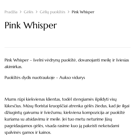
Pradžia
Gėlės
Gėlių puokštės
Pink Whisper
Pink Whisper
Pink Whisper – švelni vėdrynų puokštė, dovanojanti meilę ir šviesias
akimirkas.
Puokštės dydis nuotraukoje – Aukso vidurys
Mums rūpi kiekvienas klientas, todėl stengiamės išpildyti visų
lūkesčius. Mūsų floristai kruopščiai atrenka gėlės žiedus, kad jie ilgai
džiugintų gaivumu ir šviežumu, kiekviena kompozicija ar puokštė
kuriama su atsidavimu ir meile. Jei tuo metu neturime Jūsų
pageidaujamos gėlės, visada rasime kuo ją pakeisti nekeisdami
spalvinės gamos ir kainos.