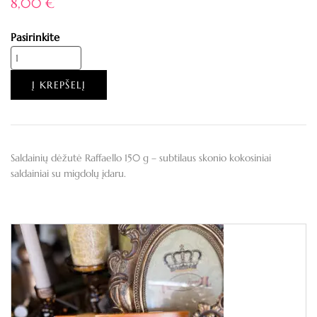
8,00
€
Pasirinkite
Į KREPŠELĮ
Saldainių dėžutė Raffaello 150 g – subtilaus skonio kokosiniai
saldainiai su migdolų įdaru.