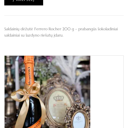
Saldainių dėžutė Ferrero Rocher 200 g – prabangūs šokoladiniai
saldainiai su lazdyno riešutų įdaru.