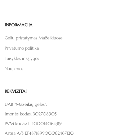
INFORMACIJA
Gėlių pristatymas Mažeikiuose
Privatumo politika
Taisyklės ir sąlygos
Naujienos
REKVIZITAI
UAB “Mažeikių gėlės”.
Įmonės kodas: 302708905
PVM kodas: LT100014064319
Artea A/S LT487189900062467120