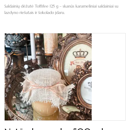
Saldainių dėžutė Toffifee 125 g – skanūs karameliniai saldainiai su
lazdyno riešutais ir šokolado įdaru.