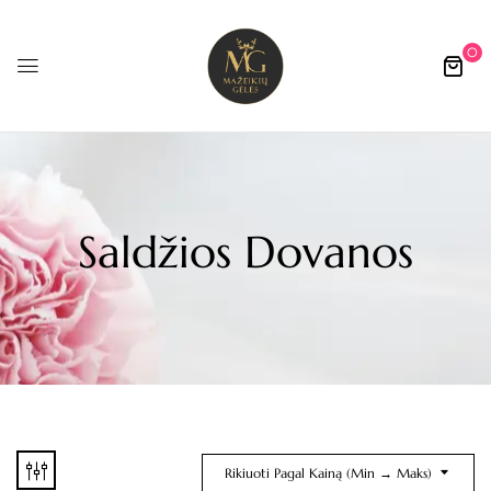
0
Saldžios Dovanos
Rikiuoti Pagal Kainą (min → Maks)