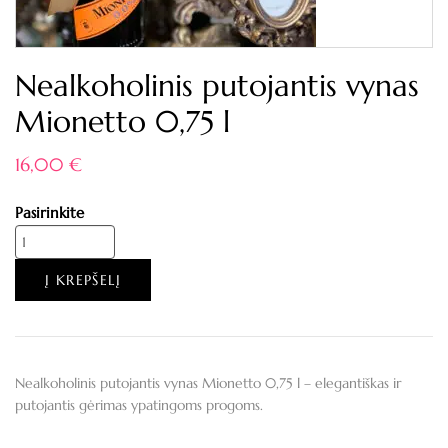
Nealkoholinis putojantis vynas
Mionetto 0,75 l
16,00
€
Pasirinkite
Į KREPŠELĮ
Nealkoholinis putojantis vynas Mionetto 0,75 l – elegantiškas ir
putojantis gėrimas ypatingoms progoms.