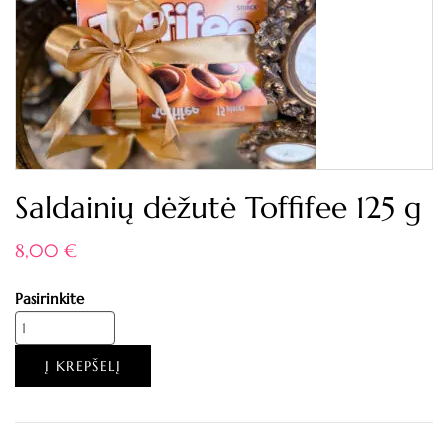
Saldainių dėžutė Toffifee 125 g
8,00
€
Pasirinkite
Į KREPŠELĮ